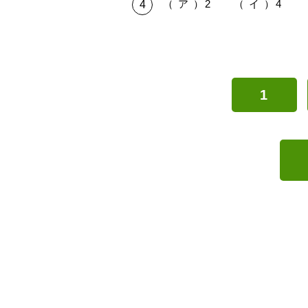
（ ア ）2 （ イ ）4 （
1