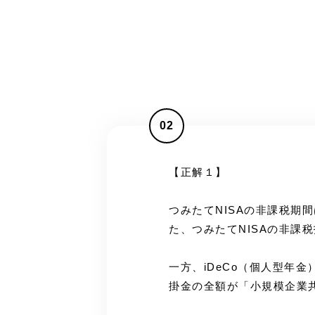
02
【正解１】
つみたてNISAの非課税期
た、つみたてNISAの非課
一方、iDeCo（個人型年
掛金の全額が「小規模企業