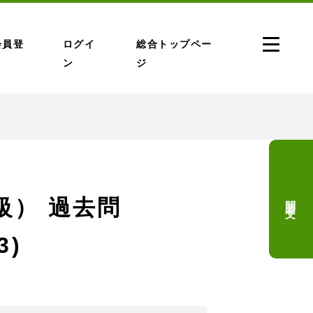
会員登
ログイ
総合トップペー
ン
ジ
問題文
2級） 過去問
3)