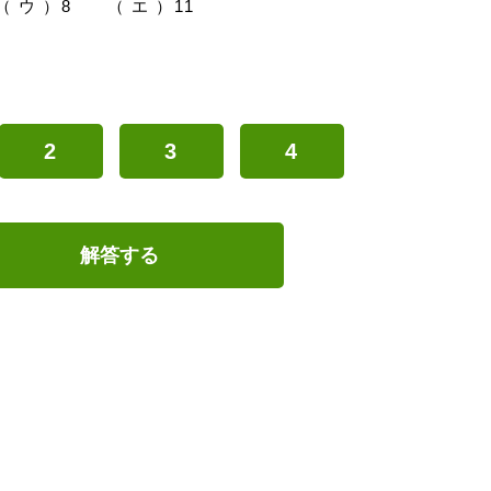
 ウ ）8 （ エ ）11
2
3
4
解答する