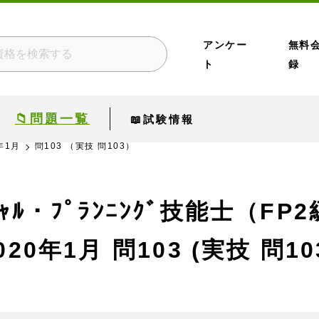
アンケー
無料
ト
録
📁問題一覧
📖試験情報
年1月
問103 （実技 問103）
ﾝｼｬﾙ・ﾌﾟﾗﾝﾆﾝｸﾞ技能士（FP
020年1月
問103 (実技 問10