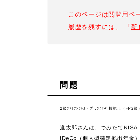
このページは閲覧用ペ
履歴を残すには、 「
新
問題
2級ﾌｧｲﾅﾝｼｬﾙ・ﾌﾟﾗﾝﾆﾝｸﾞ技能士（FP2
進太郎さんは、つみたてNIS
iDeCo（個人型確定拠出年