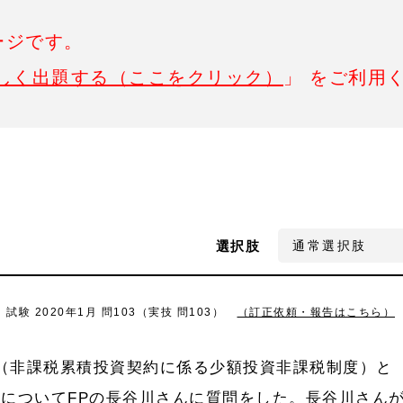
ージです。
しく出題する（ここをクリック）
」 をご利用
選択肢
級）試験 2020年1月 問103（実技 問103）
（訂正依頼・報告はこちら）
A（非課税累積投資契約に係る少額投資非課税制度）と
金）についてFPの長谷川さんに質問をした。長谷川さん